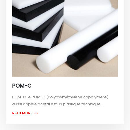
POM-C
POM-C Le POM-C (Polyoxyméthylène copolymère)
aussi appelé acétal est un plastique technique...
READ MORE